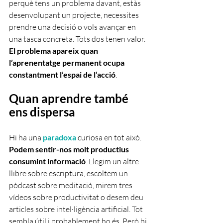
perquè tens un problema davant, estàs 
desenvolupant un projecte, necessites 
prendre una decisió o vols avançar en 
una tasca concreta. Tots dos tenen valor. 
El problema apareix quan 
l’aprenentatge permanent ocupa 
constantment l’espai de l’acció
.
Quan aprendre també 
ens dispersa
Hi ha una 
paradoxa
 curiosa en tot això. 
Podem sentir-nos molt productius 
consumint informació
. Llegim un altre 
llibre sobre escriptura, escoltem un 
pòdcast sobre meditació, mirem tres 
vídeos sobre productivitat o desem deu 
articles sobre intel·ligència artificial. Tot 
sembla útil i probablement ho és. Però hi 