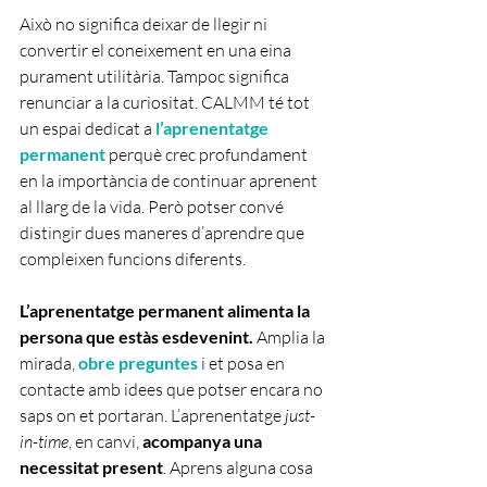
Això no significa deixar de llegir ni 
convertir el coneixement en una eina 
purament utilitària. Tampoc significa 
renunciar a la curiositat. CALMM té tot 
un espai dedicat a 
l’aprenentatge 
permanent 
perquè crec profundament 
en la importància de continuar aprenent 
al llarg de la vida. Però potser convé 
distingir dues maneres d’aprendre que 
compleixen funcions diferents.
L’aprenentatge permanent alimenta la 
persona que estàs esdevenint.
 Amplia la 
mirada, 
obre preguntes
 i et posa en 
contacte amb idees que potser encara no 
saps on et portaran. L’aprenentatge 
just-
in-time
, en canvi, 
acompanya una 
necessitat present
. Aprens alguna cosa 