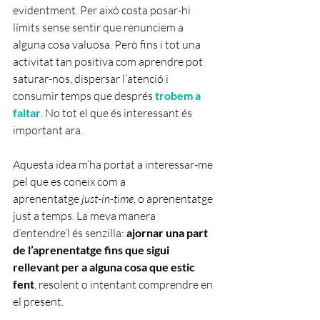
evidentment. Per això costa posar-hi 
límits sense sentir que renunciem a 
alguna cosa valuosa. Però fins i tot una 
activitat tan positiva com aprendre pot 
saturar-nos, dispersar l’atenció i 
consumir temps que després 
trobem a 
faltar
. No tot el que és interessant és 
important ara.
Aquesta idea m’ha portat a interessar-me 
pel que es coneix com a 
aprenentatge 
just-in-time
, o aprenentatge 
just a temps. La meva manera 
d’entendre’l és senzilla: 
ajornar una part 
de l’aprenentatge fins que sigui 
rellevant per a alguna cosa que estic 
fent
, resolent o intentant comprendre en 
el present.