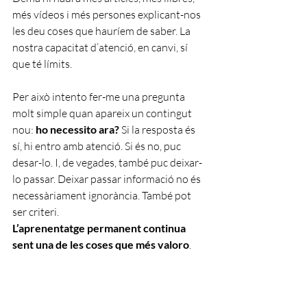
més vídeos i més persones explicant-nos 
les deu coses que hauríem de saber. La 
nostra capacitat d’atenció, en canvi, sí 
que té límits.
Per això intento fer-me una pregunta 
molt simple quan apareix un contingut 
nou: 
ho necessito ara?
 Si la resposta és 
sí, hi entro amb atenció. Si és no, puc 
desar-lo. I, de vegades, també puc deixar-
lo passar. Deixar passar informació no és 
necessàriament ignorància. També pot 
ser criteri.
L’aprenentatge permanent continua 
sent una de les coses que més valoro
. 
No voldria perdre mai la curiositat ni la 
necessitat de comprendre una mica 
millor el món. Però començo a pensar 