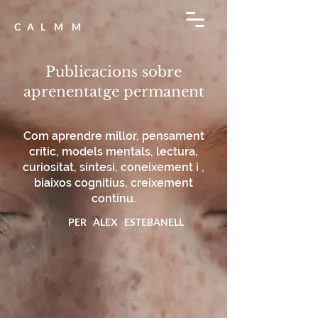
C A L M M
Publicacions sobre
aprenentatge permanent
Com aprendre millor, pensament
crític, models mentals, lectura,
curiositat, síntesi, coneixement i ,
biaixos cognitius, creixement
continu.
PER ÀLEX ESTEBANELL