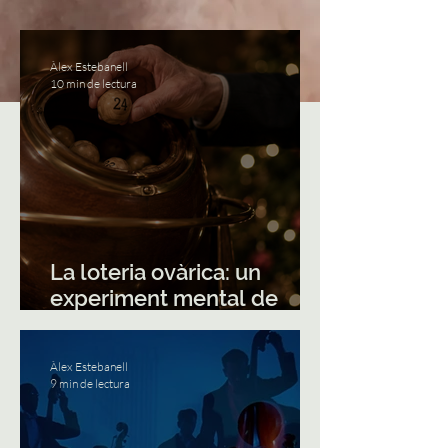
Àlex Estebanell
10 min de lectura
La loteria ovàrica: un
experiment mental de
Warren Buffett
Àlex Estebanell
9 min de lectura