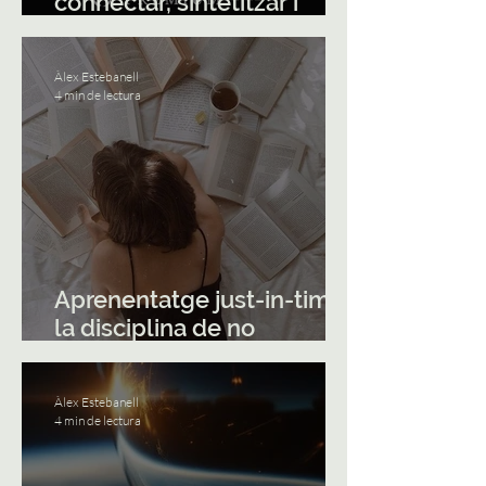
connectar, sintetitzar i
compartir
Àlex Estebanell
4 min de lectura
Aprenentatge just-in-time:
la disciplina de no
aprendre-ho tot ara
Àlex Estebanell
4 min de lectura