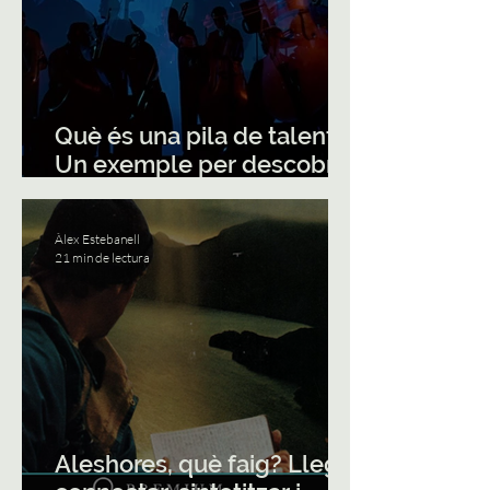
Què és una pila de talents?
Un exemple per descobrir
la teva combinació única
Àlex Estebanell
21 min de lectura
Aleshores, què faig? Llegir,