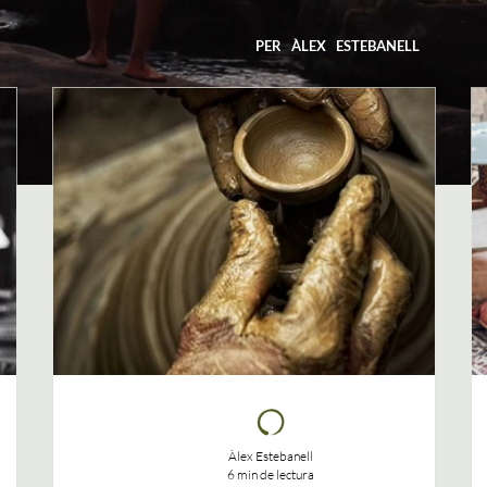
PER ÀLEX ESTEBANELL
Àlex Estebanell
6 min de lectura