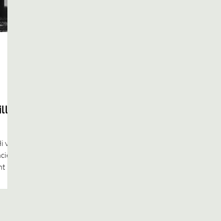
lla
i va
cies i
t la
ora el
a una
 i un