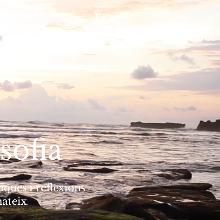
Cerca
TATS
CALMM A SUBSTACK
sofia
iques i reflexions
ateix.