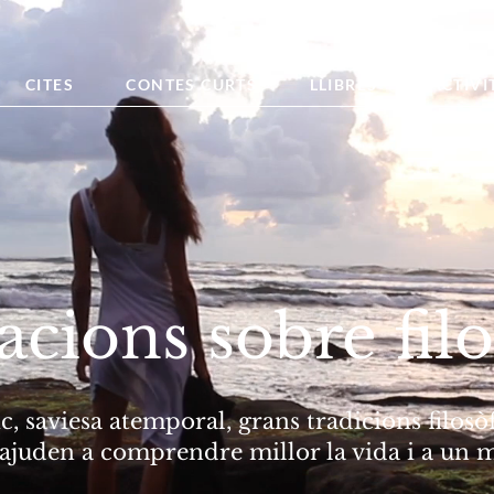
CITES
CONTES CURTS
LLIBRES
ACTIVI
acions sobre filo
, saviesa atemporal, grans tradicions filosòf
ajuden a comprendre millor la vida i a un m