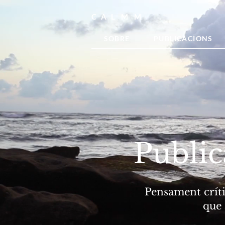
C A L M M
SOBRE
PUBLICACIONS
Public
Pensament crític
que 