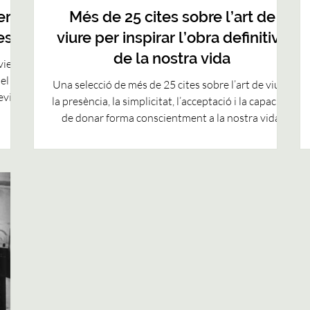
er
Més de 25 cites sobre l’art de
esa
viure per inspirar l’obra definitiva
de la nostra vida
viesa
 el
Una selecció de més de 25 cites sobre l’art de viure,
evisar
la presència, la simplicitat, l’acceptació i la capacitat
ullo
de donar forma conscientment a la nostra vida.
e amb
a,
ndre
sonal
els
e