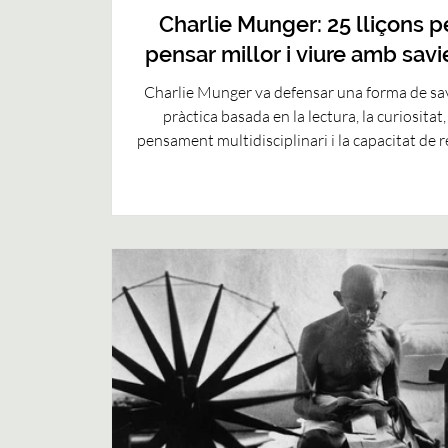
Charlie Munger: 25 lliçons p
pensar millor i viure amb savi
Charlie Munger va defensar una forma de sa
pràctica basada en la lectura, la curiositat,
pensament multidisciplinari i la capacitat de r
les pròpies idees. En aquesta publicació rec
algunes de les seves millors lliçons per viur
més realisme, aprendre durant tota la vid
protegir-nos de les ideologies rígides i pre
decisions amb més criteri. Un homenatge per
a un pensador que em va acompanyar des d
inicis de la meva vida professional i que 