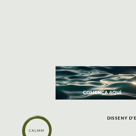
COMENÇA AQUÍ
DISSENY D'E
C A L M M