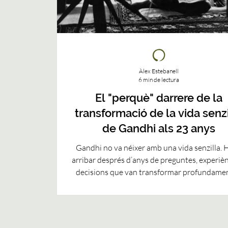
Àlex Estebanell
6 min de lectura
El "perquè" darrere de la
transformació de la vida senzi
de Gandhi als 23 anys
Gandhi no va néixer amb una vida senzilla. H
arribar després d’anys de preguntes, experièn
decisions que van transformar profundamen
seva manera de viure. Aquesta publicació expl
camí que el va portar de la recerca personal 
vida marcada per la simplicitat, la coherència
propòsit clar.