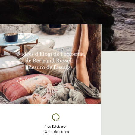
Àlex Estebanell
10 min de lectura