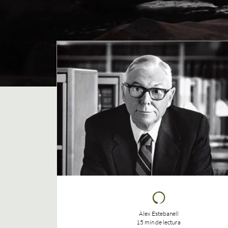
Àlex Estebanell
15 min de lectura