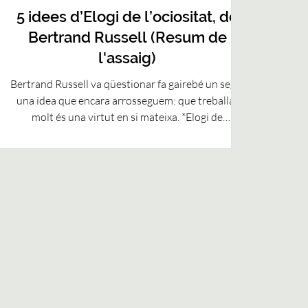
5 idees d’Elogi de l’ociositat, de
Bertrand Russell (Resum de
l'assaig)
Bertrand Russell va qüestionar fa gairebé un segle
una idea que encara arrosseguem: que treballar
molt és una virtut en si mateixa. *Elogi de
l’ociositat* defensa el temps lliure com a espai per
pensar, crear, aprendre i viure amb més profunditat.
Potser el gran fracàs de la productivitat moderna
és haver utilitzat cada guany d’eficiència per
produir més, en lloc de recuperar vida.