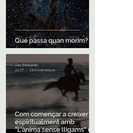
Què passa quan morim?
Àlex Estebanell
Jul 29
13 min de lectura
Com començar a créixer
espiritualment amb
"L'ànima sense lligams" de