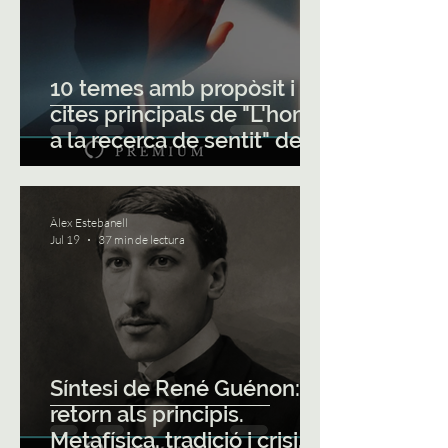
10 temes amb propòsit i 25
cites principals de "L'home
a la recerca de sentit" de
Viktor Frankl
Àlex Estebanell
Jul 19
37 min de lectura
Síntesi de René Guénon: el
retorn als principis.
Metafísica, tradició i crisi