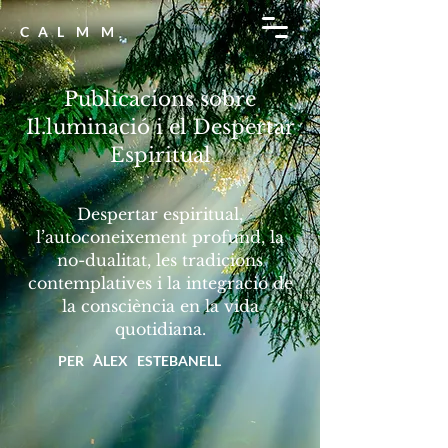
C A L M M
Publicacions sobre
Il.luminació i el Despertar
Espiritual
Despertar espiritual,
l’autoconeixement profund, la
no-dualitat, les tradicions
contemplatives i la integració de
la consciència en la vida
quotidiana.
PER ÀLEX ESTEBANELL