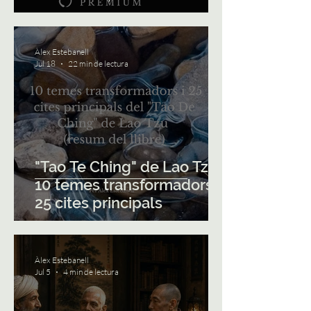
del món modern
Àlex Estebanell
Jul 18
22 min de lectura
"Tao Te Ching" de Lao Tzu.
10 temes transformadors i
25 cites principals
Àlex Estebanell
Jul 5
4 min de lectura