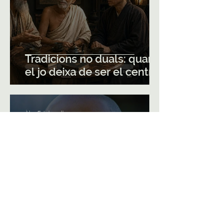
Tradicions no duals: quan
el jo deixa de ser el centre
Àlex Estebanell
Jun 30
8 min de lectura
Advaita Vedanta : "Què és
Vedanta?" per Swami
Sarvapriyananda (Resum