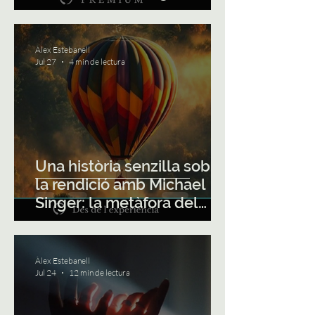
Michael Singer (+ 3
infografies)
Àlex Estebanell
Jul 27
4 min de lectura
Una història senzilla sobre
la rendició amb Michael
Singer: la metàfora del
globus aerostàtic
Àlex Estebanell
Jul 24
12 min de lectura