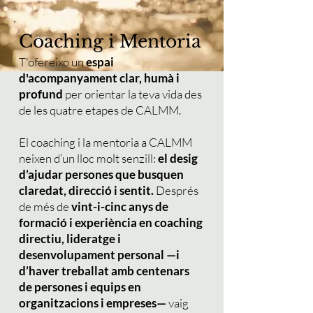
Coaching i Mentoria
T'ofereixo un
espai
d'acompanyament clar, humà i
profund
per orientar la teva vida des
de les quatre etapes de CALMM.
El coaching i la mentoria a CALMM
neixen d’un lloc molt senzill:
el desig
d’ajudar persones que busquen
claredat, direcció i sentit.
Després
de més de
vint-i-cinc anys de
formació i experiència en coaching
directiu, lideratge i
desenvolupament personal —i
d’haver treballat amb centenars
de persones i equips en
organitzacions i empreses—
vaig