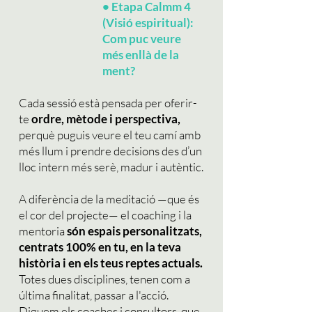
•
Etapa Calmm 4
(Visió espiritual):
Com puc veure
més enllà de la
ment?
Cada sessió està pensada per oferir-
te
ordre, mètode i perspectiva,
perquè puguis veure el teu camí amb
més llum i prendre decisions des d’un
lloc intern més serè, madur i autèntic.
A diferència de la meditació —que és
el cor del projecte— el coaching i la
mentoria
són espais personalitzats,
centrats 100% en tu, en la teva
història i en els teus reptes actuals.
Totes dues disciplines, tenen com a
última finalitat, passar a l'acció.
Diguem els coaches i consultors, que