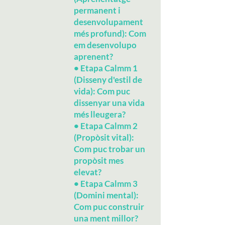
permanent i
desenvolupament
més profund): Com
em desenvolupo
aprenent?
•
Etapa Calmm 1
(Disseny d'estil de
vida): Com puc
dissenyar una vida
més lleugera?
•
Etapa Calmm 2
(Propòsit vital):
Com puc trobar un
propòsit mes
elevat?
•
Etapa Calmm 3
(Domini mental):
Com puc construir
una ment millor?