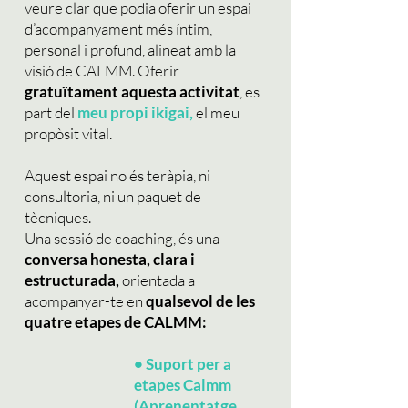
veure clar que podia oferir un espai
d’acompanyament més íntim,
personal i profund, alineat amb la
visió de CALMM. Oferir
gratuïtament aquesta activitat
, es
part del
meu propi ikigai,
el meu
propòsit vital.
Aquest espai no és teràpia, ni
consultoria, ni un paquet de
tècniques.
Una sessió de coaching, és una
conversa honesta, clara i
estructurada,
orientada a
acompanyar-te en
qualsevol de les
quatre etapes de CALMM:
•
Suport per a
etapes Calmm
(Aprenentatge