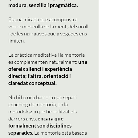
madura, senzilla i pragmàtica.
És una mirada que acompanya a
veure més enllà de la ment, del soroll
i de les narratives que a vegades ens
limiten.
La pràctica meditativa i la mentoria
es complementen naturalment:
una
ofereix silenci i experiència
directa; l’altra, orientació i
claredat conceptual.
No hi ha una barrera que separi
coaching de mentoria, en la
metodologia que he utilitzat els
darrers anys,
encara que
formalment son disciplines
separades.
La mentoria esta basada