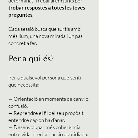
determinat. Treballarem junts per
trobar respostes a totes les teves
preguntes.
Cada sessió busca que surtis amb
més llum, una nova mirada i un pas
concret a fer.
Per a qui és?
Per a qualsevol persona que senti
que necessita:
— Orientació en moments de canvi o
confusió.
— Reprendre el fil del seu propòsit i
entendre cap on ha d’anar.
— Desenvolupar més coherència
entre vida interior i acció quotidiana.