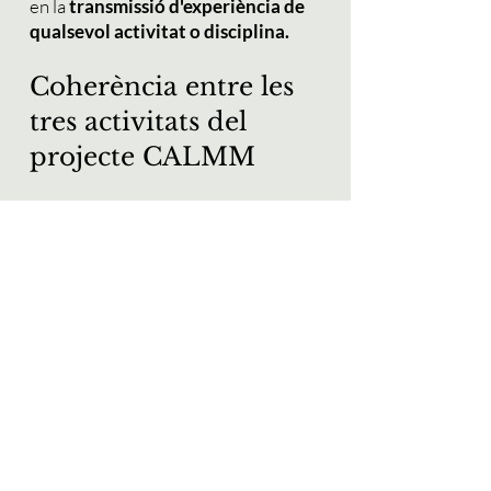
en la
transmissió d'experiència de
qualsevol activitat o disciplina.
Coherència entre les
tres activitats del
projecte CALMM
En l’ecosistema de CALMM, cada
activitat té un paper diferent però
absolutament integrat:
1. Meditació
La base.
El lloc on entrenem la presència, la
calma i la claredat interior.
És l’experiència directa, sense
paraules.