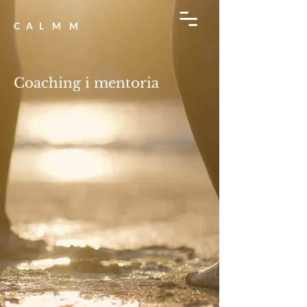
C A L M M
Coaching i mentoria