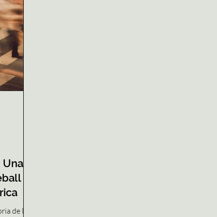
pacitat
mental.
ndre a la
d’
: Una
ball i
rica
ria de la