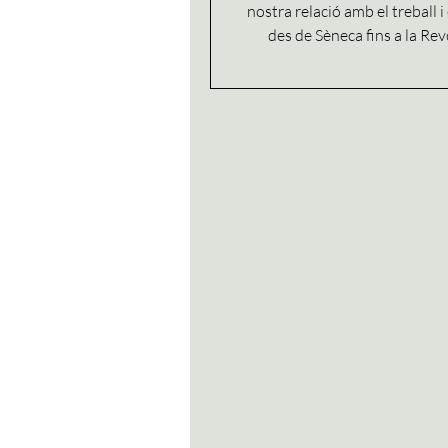
nostra relació amb el treball i
des de Sèneca fins a la Rev
Industrial i l’economia mode
mirada a com el rellotge, la prod
el valor econòmic del temps 
transformant també la manera
l’oci. Potser treballem difere
segles, però la sensació d’an
amb pressa continua sorpre
present.