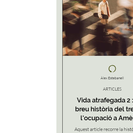
l’autotranscendència i la ca
humana de decidir com respo
vida.
Àlex Estebanell
ARTICLES
Vida atrafegada 2 
breu història del tre
l'ocupació a Amè
Aquest article recorre la histò