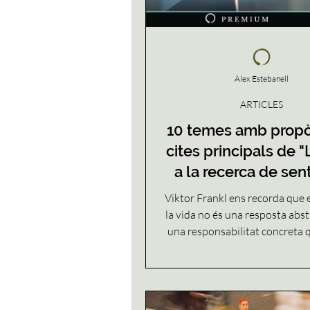
Àlex Estebanell
ARTICLES
10 temes amb propòs
cites principals de 
a la recerca de sent
Viktor Frankl
Viktor Frankl ens recorda que e
la vida no és una resposta abst
una responsabilitat concreta 
en cada moment. Aquesta pu
reuneix les idees i cites esse
*L’home a la recerca de senti
l’amor, la llibertat interior, el