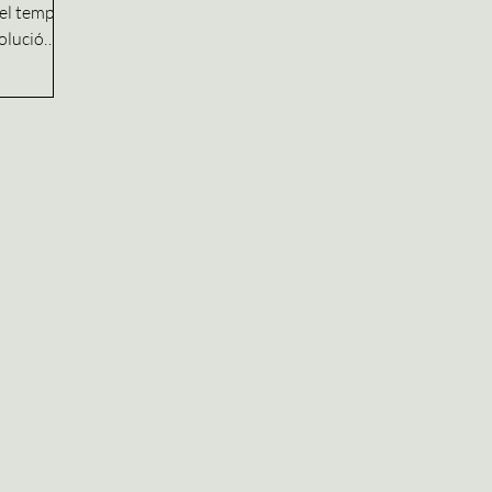
 el temps,
olució
rna. Una
uctivitat i
han anat
 com vivim
nt que fa
ar sempre
nentment