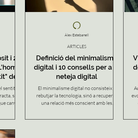
Àlex Estebanell
ARTICLES
it i 25
Definició del minimalisme
V
"L'home
digital i 10 consells per a la
d
it" de
neteja digital
l sentit de
El minimalisme digital no consisteix a
A
racta, sinó
rebutjar la tecnologia, sinó a recuperar
evo
que canvia
una relació més conscient amb les
blicació
pantalles, les aplicacions i la informació.
ncials de
En aquest article exploro com reduir el
tr
t* sobre
soroll digital, protegir l’atenció i recuperar
j
 sofriment,
una mica més de calma, presència i espai
qu