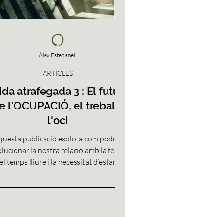
Àlex Estebanell
ARTICLES
ida atrafegada 3 : El futur
e l'OCUPACIÓ, el treball i
l'oci
questa publicació explora com podria
lucionar la nostra relació amb la feina,
el temps lliure i la necessitat d’estar
ocupats. A mesura que la tecnologia
ansformi el treball, potser el gran repte
a no serà trobar més temps, sinó saber
è fer-ne. Una reflexió sobre la riquesa