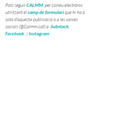
Pots seguir 
CALMM
  per correu electrònic 
utilitzant el 
camp de formulari
 que hi ha a 
sota d'aquesta publicació o a les xarxes 
socials (@
Calmm.cat
) a  
Substack
, 
Facebook
 , i 
Instagram
Disseny estil de vida
Sentit de la vida
Felicitat
Vida tranquil.la i senzilla
ARTICLES
DISSENY D'ESTIL DE VIDA