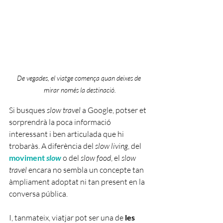
De vegades, el viatge comença quan deixes de 
mirar només la destinació.
Si busques 
slow travel
 a Google, potser et 
sorprendrà la poca informació 
interessant i ben articulada que hi 
trobaràs. A diferència del 
slow living
, del 
moviment 
slow
 o del 
slow food
, el 
slow 
travel
 encara no sembla un concepte tan 
àmpliament adoptat ni tan present en la 
conversa pública.
I, tanmateix, viatjar pot ser una de 
les 