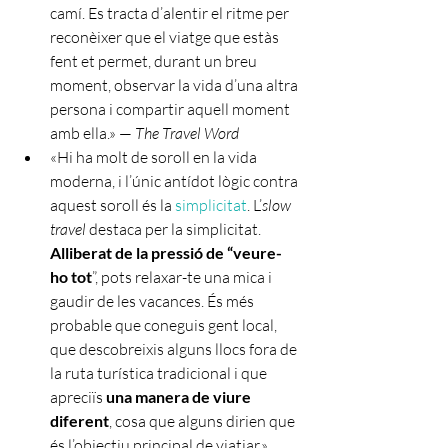
camí. Es tracta d’alentir el ritme per 
reconèixer que el viatge que estàs 
fent et permet, durant un breu 
moment, observar la vida d’una altra 
persona i compartir aquell moment 
amb ella.» — 
The Travel Word
«Hi ha molt de soroll en la vida 
moderna, i l’únic antídot lògic contra 
aquest soroll és la 
simplicitat
. L’
slow 
travel
 destaca per la simplicitat. 
Alliberat de la pressió de “veure-
ho tot
”, pots relaxar-te una mica i 
gaudir de les vacances. És més 
probable que coneguis gent local, 
que descobreixis alguns llocs fora de 
la ruta turística tradicional i que 
apreciïs 
una manera de viure 
diferent
, cosa que alguns dirien que 
és l’objectiu principal de viatjar.» 