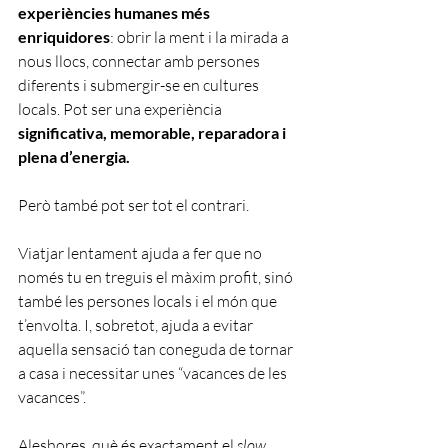
experiències humanes més 
enriquidores
: obrir la ment i la mirada a 
nous llocs, connectar amb persones 
diferents i submergir-se en cultures 
locals. Pot ser una experiència 
significativa, memorable, reparadora i 
plena d’energia.
Però també pot ser tot el contrari.
Viatjar lentament ajuda a fer que no 
només tu en treguis el màxim profit, sinó 
també les persones locals i el món que 
t’envolta. I, sobretot, ajuda a evitar 
aquella sensació tan coneguda de tornar 
a casa i necessitar unes “vacances de les 
vacances”.
Aleshores, què és exactament el 
slow 