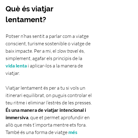
Què és viatjar 
lentament?
Potser n’has sentit a parlar com a viatge 
conscient, turisme sostenible o viatge de 
baix impacte. Per a mi, el 
slow travel
 és, 
simplement, agafar els principis de la 
vida lenta 
i aplicar-los a la manera de 
viatjar.
Viatjar lentament és per a tu si vols un 
itinerari equilibrat, on puguis controlar el 
teu ritme i eliminar l’estrès de les presses. 
És una manera de viatjar intencional i 
immersiva
, que et permet aprofundir en 
allò que més t’importa mentre ets fora. 
També és una forma de viatge 
més 