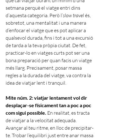
que cal viatjar durant un mínim d’una 
setmana perquè el viatge entri dins 
d’aquesta categoria. Però l’
slow travel
 és, 
sobretot, una mentalitat i una manera 
d’enfocar el viatge que es pot aplicar a 
qualsevol durada, fins i tot a una excursió 
de tarda a la teva pròpia ciutat. De fet, 
practicar-lo en viatges curts pot ser una 
bona preparació per quan facis un viatge 
més llarg. Precisament, posar massa 
regles a la durada del viatge, va contra la 
idea de viatjar lent i tranquil. 
Mite núm. 2: viatjar lentament vol dir 
desplaçar-se físicament tan a poc a poc 
com sigui possible.
 En realitat, es tracta 
de viatjar a la velocitat adequada. 
Avançar al teu ritme, en lloc de precipitar-
te. Trobar l’equilibri just entre anar massa 