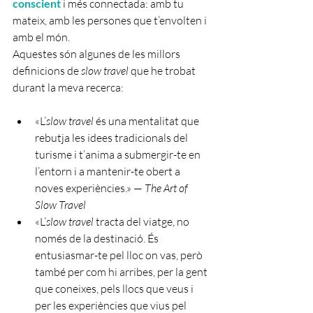
conscient
 i més connectada: amb tu 
mateix, amb les persones que t’envolten i 
amb el món.
Aquestes són algunes de les millors 
definicions de 
slow travel
 que he trobat 
durant la meva recerca:
«L’
slow travel 
és una mentalitat que 
rebutja les idees tradicionals del 
turisme i t’anima a submergir-te en 
l’entorn i a mantenir-te obert a 
noves experiències.» — 
The Art of 
Slow Travel
«L’
slow travel 
tracta del viatge, no 
només de la destinació. És 
entusiasmar-te pel lloc on vas, però 
també per com hi arribes, per la gent 
que coneixes, pels llocs que veus i 
per les experiències que vius pel 