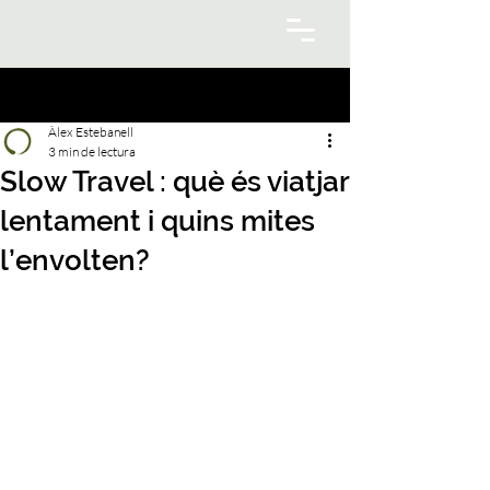
Àlex Estebanell
3 min de lectura
Slow Travel : què és viatjar
lentament i quins mites
l’envolten?