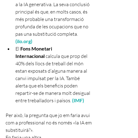
a la IA generativa. La seva conclusió 
principal és que, en molts casos, és 
més probable una transformació 
profunda de les ocupacions que no 
pas una substitució completa. 
(
ilo.org
)
El 
Fons Monetari 
Internacional
 calcula que prop del 
40% dels llocs de treball del món 
estan exposats d’alguna manera al 
canvi impulsat per la IA. També 
alerta que els beneficis poden 
repartir-se de manera molt desigual 
entre treballadors i països. 
(
IMF
)
Per això, la pregunta que jo em faria avui 
com a professional no és només «la IA em 
substituirà?».
En faria una altra.