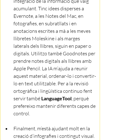
integració de la informació que vaig 
acumulant. Tinc idees disperses a 
Evernote, a les Notes del Mac, en 
fotografies, en subratllats i en 
anotacions escrites a mà a les meves 
llibretes Moleskine i als marges 
laterals dels llibres, siguin en paper o 
digitals. Utilitzo també Goodnotes per 
prendre notes digitals als llibres amb 
Apple Pencil.
 La
 IA m’ajuda a reunir 
aquest material, ordenar-lo i convertir-
lo en text utilitzable. Per a la revisió 
ortogràfica i lingüística continuo fent 
servir també 
LanguageTool
, perquè 
prefereixo mantenir diferents capes de 
control.
Finalment, m’està ajudant molt en la 
creació d’infografies i contingut visual. 