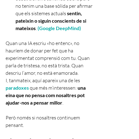
no tenim una base sòlida per afirmar 
que els sistemes actuals 
sentin, 
pateixin o siguin conscients de si 
mateixos
. 
(
Google DeepMind
)
Quan una IA escriu «ho entenc», no 
hauríem de donar per fet que ha 
experimentat comprensió com tu. Quan 
parla de tristesa, no està trista. Quan 
descriu l’amor, no està enamorada.
I, tanmateix, aquí apareix una de les 
paradoxes
 que més m’interessen: 
una 
eina que no pensa com nosaltres pot 
ajudar-nos a pensar millor
.
Però només si nosaltres continuem 
pensant.