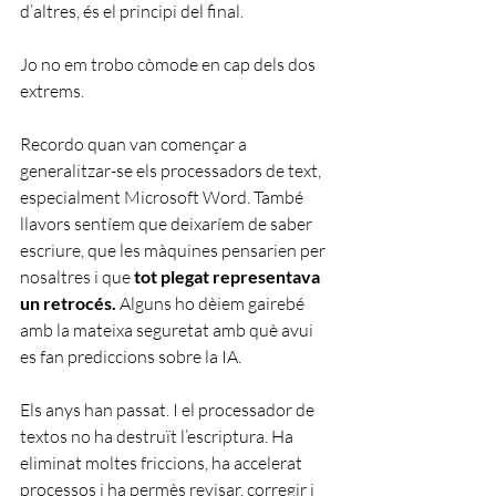
d’altres, és el principi del final.
Jo no em trobo còmode en cap dels dos 
extrems.
Recordo quan van començar a 
generalitzar-se els processadors de text, 
especialment Microsoft Word. També 
llavors sentíem que deixaríem de saber 
escriure, que les màquines pensarien per 
nosaltres i que 
tot plegat representava 
un retrocés.
 Alguns ho dèiem gairebé 
amb la mateixa seguretat amb què avui 
es fan prediccions sobre la IA.
Els anys han passat. I el processador de 
textos no ha destruït l’escriptura. Ha 
eliminat moltes friccions, ha accelerat 
processos i ha permès revisar, corregir i 