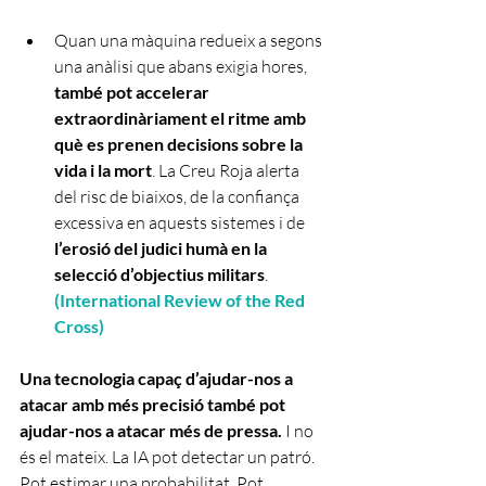
Quan una màquina redueix a segons 
una anàlisi que abans exigia hores, 
també pot accelerar 
extraordinàriament el ritme amb 
què es prenen decisions sobre la 
vida i la mort
. La Creu Roja alerta 
del risc de biaixos, de la confiança 
excessiva en aquests sistemes i de 
l’erosió del judici humà en la 
selecció d’objectius militars
. 
(
International Review of the Red 
Cross
)
Una tecnologia capaç d’ajudar-nos a 
atacar amb més precisió també pot 
ajudar-nos a atacar més de pressa. 
I no 
és el mateix. La IA pot detectar un patró. 
Pot estimar una probabilitat. Pot 