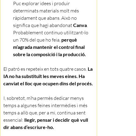
Puc explorar idees i produir 
determinats materials molt més 
ràpidament que abans. Això no 
significa que hagi abandonat 
Canva
. 
Probablement continuo utilitzant-lo 
un 70% del que ho feia, 
perquè 
m’agrada mantenir el control final 
sobre la composició i la producció.
El patró es repeteix en tots quatre casos. 
La 
IA no ha substituït les meves eines. Ha 
canviat el lloc que ocupen dins del procés.
I, sobretot, m’ha permès dedicar menys 
temps a algunes feines intermèdies i més 
temps a allò que, per a mi, continua sent 
essencial: 
llegir, pensar i decidir què vull 
dir abans d’escriure-ho.