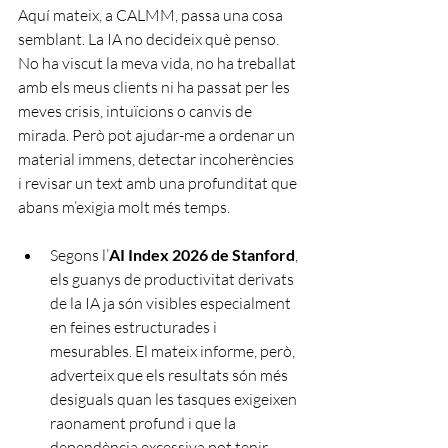
Aquí mateix, a CALMM, passa una cosa 
semblant. La IA no decideix què penso. 
No ha viscut la meva vida, no ha treballat 
amb els meus clients ni ha passat per les 
meves crisis, intuïcions o canvis de 
mirada. Però pot ajudar-me a ordenar un 
material immens, detectar incoherències 
i revisar un text amb una profunditat que 
abans m’exigia molt més temps.
Segons l’
AI Index 2026 de Stanford
, 
els guanys de productivitat derivats 
de la IA ja són visibles especialment 
en feines estructurades i 
mesurables. El mateix informe, però, 
adverteix que els resultats són més 
desiguals quan les tasques exigeixen 
raonament profund i que la 
dependència excessiva pot tenir 