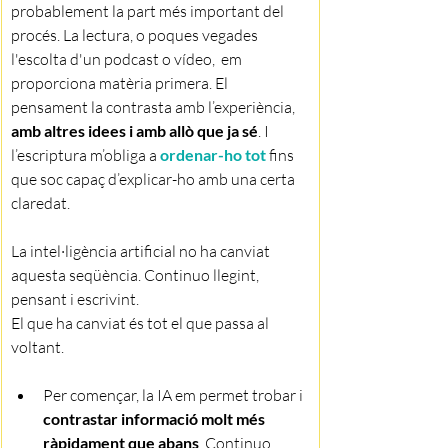
probablement la part més important del 
procés. La lectura, o poques vegades 
l'escolta d'un podcast o vídeo,  em 
proporciona matèria primera. El 
pensament la contrasta amb l’experiència, 
amb altres idees i amb allò que ja sé
. I 
l’escriptura m’obliga a 
ordenar-ho tot
 fins 
que soc capaç d’explicar-ho amb una certa 
claredat.
La intel·ligència artificial no ha canviat 
aquesta seqüència. Continuo llegint, 
pensant i escrivint.
El que ha canviat és tot el que passa al 
voltant.
Per començar, la IA em permet trobar i 
contrastar informació molt més 
ràpidament que abans
. Continuo 