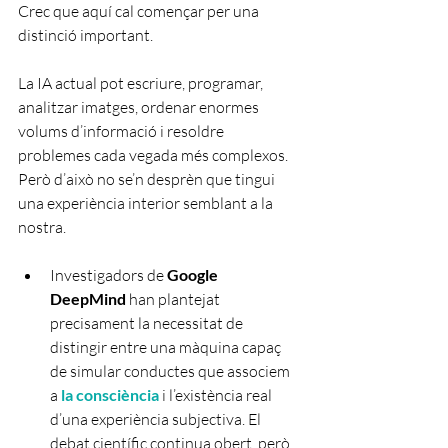
Crec que aquí cal començar per una 
distinció important.
La IA actual pot escriure, programar, 
analitzar imatges, ordenar enormes 
volums d’informació i resoldre 
problemes cada vegada més complexos. 
Però d’això no se’n desprèn que tingui 
una experiència interior semblant a la 
nostra.
Investigadors de 
Google 
DeepMind
 han plantejat 
precisament la necessitat de 
distingir entre una màquina capaç 
de simular conductes que associem 
a 
la consciència 
i l’existència real 
d’una experiència subjectiva. El 
debat científic continua obert, però 