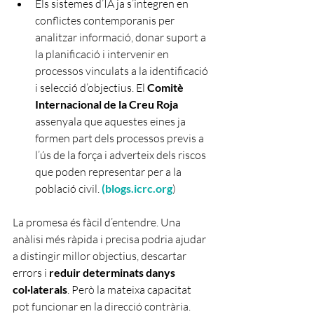
Els sistemes d’IA ja s’integren en 
conflictes contemporanis per 
analitzar informació, donar suport a 
la planificació i intervenir en 
processos vinculats a la identificació 
i selecció d’objectius. El 
Comitè 
Internacional de la Creu Roja 
assenyala que aquestes eines ja 
formen part dels processos previs a 
l’ús de la força i adverteix dels riscos 
que poden representar per a la 
població civil. 
(
blogs.icrc.org
)
La promesa és fàcil d’entendre. Una 
anàlisi més ràpida i precisa podria ajudar 
a distingir millor objectius, descartar 
errors i
 reduir determinats danys 
col·laterals
. Però la mateixa capacitat 
pot funcionar en la direcció contrària.