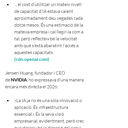
... el cost d’utilitzar un mateix nivell 
de capacitat d’IA estava caient 
aproximadament deu vegades cada 
dotze mesos. És una estimació de la 
mateixa empresa i cal llegir-la com a 
tal, però reflecteix bé la velocitat 
amb què s’està abaratint l’accés a 
aquestes capacitats. 
(
cdn.openai.com
)
Jensen Huang, fundador i CEO 
de 
NVIDIA
, ho expressava d’una manera 
encara més directa el 2026:
«La IA ja no és una sola innovació o 
aplicació. És infraestructura 
essencial.» És la seva visió 
empresarial, evidentment, però crec 
que descriu bé la direcció del canvi. 