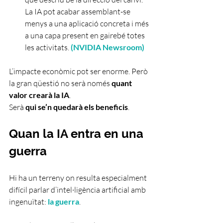
La IA pot acabar assemblant-se 
menys a una aplicació concreta i més 
a una capa present en gairebé totes 
les activitats.
 (
NVIDIA Newsroom
)
L’impacte econòmic pot ser enorme. Però 
la gran qüestió no serà només 
quant 
valor crearà la IA
.
Serà 
qui se’n quedarà els beneficis
.
Quan la IA entra en una 
guerra
Hi ha un terreny on resulta especialment 
difícil parlar d’intel·ligència artificial amb 
ingenuïtat: 
la guerra
. 