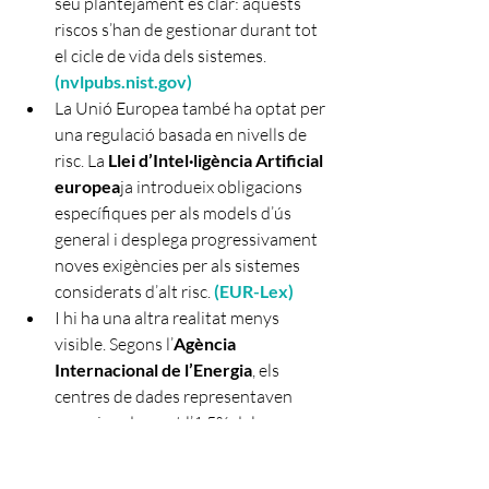
seu plantejament és clar: aquests 
riscos s’han de gestionar durant tot 
el cicle de vida dels sistemes. 
(nvlpubs.nist.gov)
La Unió Europea també ha optat per 
una regulació basada en nivells de 
risc. La 
Llei d’Intel·ligència Artificial 
europea
ja introdueix obligacions 
específiques per als models d’ús 
general i desplega progressivament 
noves exigències per als sistemes 
considerats d’alt risc. 
(
EUR-Lex
)
I hi ha una altra realitat menys 
visible. Segons l’
Agència 
Internacional de l’Energia
, els 
centres de dades representaven 
aproximadament l’1,5% del consum 
mundial d’electricitat el 2024. 
L’organisme preveu que el seu 