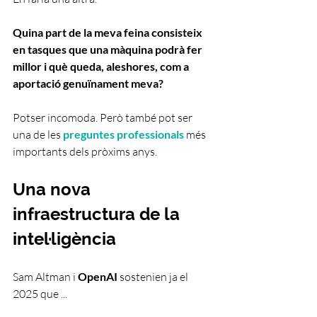
Quina part de la meva feina consisteix 
en tasques que una màquina podrà fer 
millor i què queda, aleshores, com a 
aportació genuïnament meva?
Potser incomoda. Però també pot ser 
una de les 
preguntes professionals 
més 
importants dels pròxims anys.
Una nova 
infraestructura de la 
intel·ligència
Sam Altman i 
OpenAI
 sostenien ja el 
2025 que ...